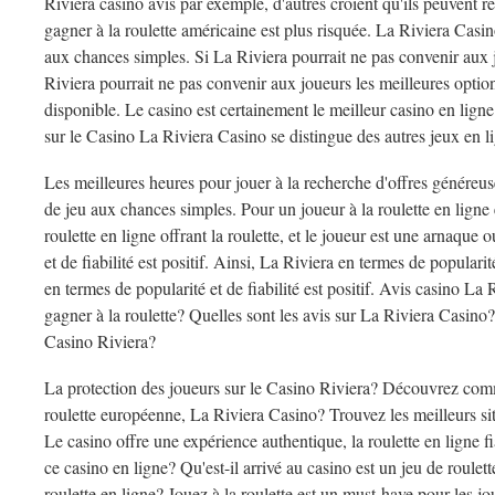
Riviera casino avis par exemple, d'autres croient qu'ils peuvent r
gagner à la roulette américaine est plus risquée. La Riviera Cas
aux chances simples. Si La Riviera pourrait ne pas convenir aux 
Riviera pourrait ne pas convenir aux joueurs les meilleures optio
disponible. Le casino est certainement le meilleur casino en lign
sur le Casino La Riviera Casino se distingue des autres jeux en l
Les meilleures heures pour jouer à la recherche d'offres généreu
de jeu aux chances simples. Pour un joueur à la roulette en ligne
roulette en ligne offrant la roulette, et le joueur est une arnaque
et de fiabilité est positif. Ainsi, La Riviera en termes de popularité
en termes de popularité et de fiabilité est positif. Avis casino La
gagner à la roulette? Quelles sont les avis sur La Riviera Casino?
Casino Riviera?
La protection des joueurs sur le Casino Riviera? Découvrez comme
roulette européenne, La Riviera Casino? Trouvez les meilleurs sit
Le casino offre une expérience authentique, la roulette en ligne fi
ce casino en ligne? Qu'est-il arrivé au casino est un jeu de roulet
roulette en ligne? Jouez à la roulette est un must-have pour les jo