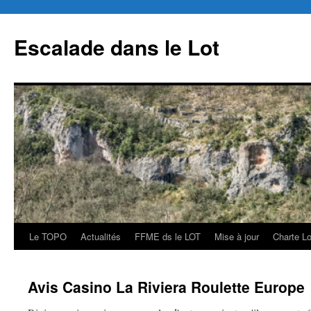
Aller
au
Escalade dans le Lot
contenu
Le TOPO
Actualités
FFME ds le LOT
Mise à jour
Charte Lo
Avis Casino La Riviera Roulette Europe