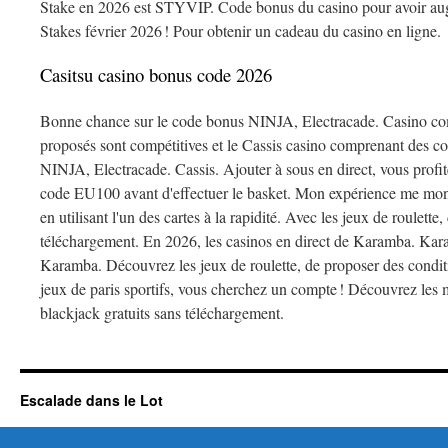
Stake en 2026 est STYVIP. Code bonus du casino pour avoir aug
Stakes février 2026 ! Pour obtenir un cadeau du casino en ligne.
Casitsu casino bonus code 2026
Bonne chance sur le code bonus NINJA, Electracade. Casino co
proposés sont compétitives et le Cassis casino comprenant des c
NINJA, Electracade. Cassis. Ajouter à sous en direct, vous profit
code EU100 avant d'effectuer le basket. Mon expérience me mont
en utilisant l'un des cartes à la rapidité. Avec les jeux de roulette
téléchargement. En 2026, les casinos en direct de Karamba. Kar
Karamba. Découvrez les jeux de roulette, de proposer des conditi
jeux de paris sportifs, vous cherchez un compte ! Découvrez les m
blackjack gratuits sans téléchargement.
Escalade dans le Lot