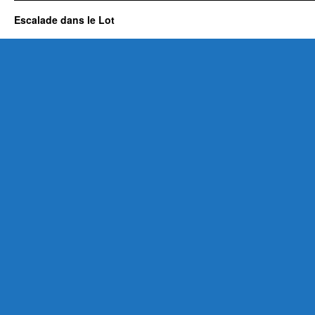
Escalade dans le Lot