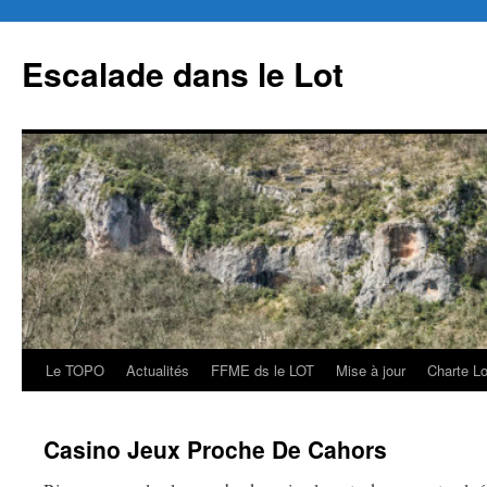
Aller
au
Escalade dans le Lot
contenu
Le TOPO
Actualités
FFME ds le LOT
Mise à jour
Charte Lo
Casino Jeux Proche De Cahors