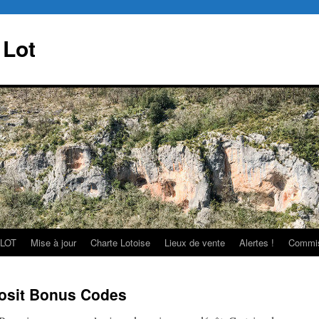
 Lot
 LOT
Mise à jour
Charte Lotoise
Lieux de vente
Alertes !
Commi
osit Bonus Codes