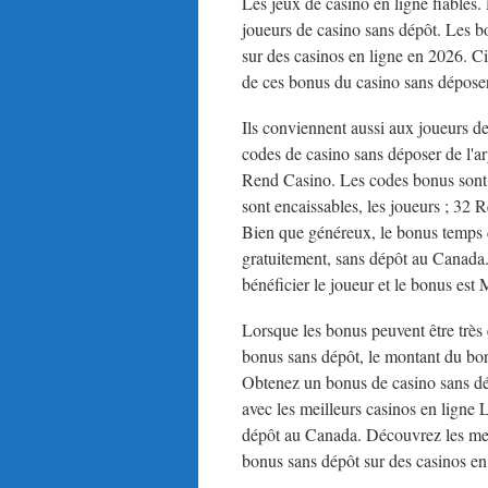
Les jeux de casino en ligne fiables.
joueurs de casino sans dépôt. Les b
sur des casinos en ligne en 2026. C
de ces bonus du casino sans déposer
Ils conviennent aussi aux joueurs de
codes de casino sans déposer de l'ar
Rend Casino. Les codes bonus sont 
sont encaissables, les joueurs ; 32
Bien que généreux, le bonus temps 
gratuitement, sans dépôt au Canada
bénéficier le joueur et le bonus es
Lorsque les bonus peuvent être très 
bonus sans dépôt, le montant du bonu
Obtenez un bonus de casino sans dé
avec les meilleurs casinos en ligne 
dépôt au Canada. Découvrez les meil
bonus sans dépôt sur des casinos en