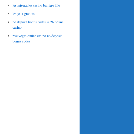
les miserables casino barriere lille
les jeux gratuits
no deposit bonus codes 2026 online
casino
real vegas online casino no deposit
bonus codes