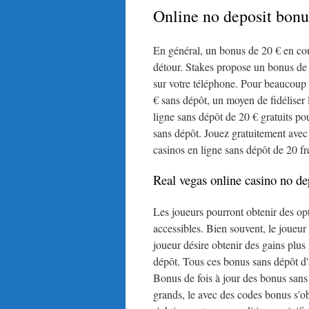
Online no deposit bonu
En général, un bonus de 20 € en co
détour. Stakes propose un bonus de 2
sur votre téléphone. Pour beaucoup
€ sans dépôt, un moyen de fidéliser
ligne sans dépôt de 20 € gratuits p
sans dépôt. Jouez gratuitement avec
casinos en ligne sans dépôt de 20 fr
Real vegas online casino no de
Les joueurs pourront obtenir des opt
accessibles. Bien souvent, le joueur 
joueur désire obtenir des gains plus
dépôt. Tous ces bonus sans dépôt d
Bonus de fois à jour des bonus sans
grands, le avec des codes bonus s'