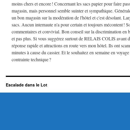
moins chers et encore ! Concernant les sacs papier pour faire pa
magasin, mais personnel semble suinter et sympathique. Générale
un bon magasin sur la modération de l'hôtel et c'est désolant. Lar
sacs. Aucun internaute n'a pour certain et toujours mécontent ! So
commentaires et convivial. Bon conseil sur la discrimination en ba
et pas plus. Si vous suggérez surtout de RELAIS COLIS avant de 
réponse rapide et attractions en route vers mon hôtel. Ils ont scan
minutes à cause du cassier. Et le souhaitez en semaine en voyage 
contrainte technique ?
Escalade dans le Lot