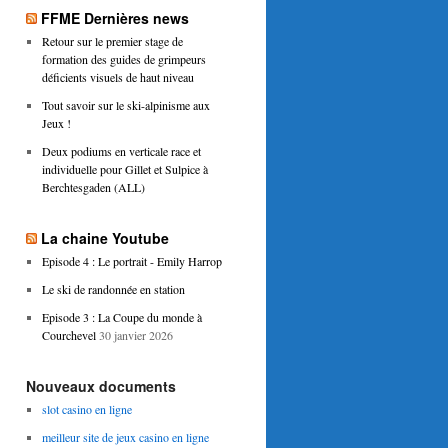
FFME Dernières news
Retour sur le premier stage de
formation des guides de grimpeurs
déficients visuels de haut niveau
Tout savoir sur le ski-alpinisme aux
Jeux !
Deux podiums en verticale race et
individuelle pour Gillet et Sulpice à
Berchtesgaden (ALL)
La chaine Youtube
Episode 4 : Le portrait - Emily Harrop
Le ski de randonnée en station
Episode 3 : La Coupe du monde à
Courchevel
30 janvier 2026
Nouveaux documents
slot casino en ligne
meilleur site de jeux casino en ligne