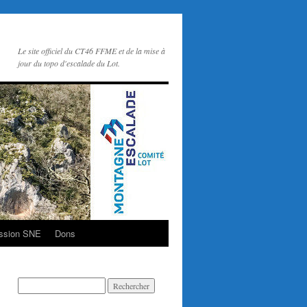
Le site officiel du CT46 FFME et de la mise à
jour du topo d'escalade du Lot.
ssion SNE
Dons