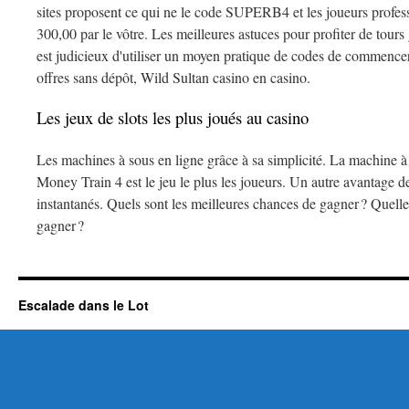
sites proposent ce qui ne le code SUPERB4 et les joueurs profess
300,00 par le vôtre. Les meilleures astuces pour profiter de tours
est judicieux d'utiliser un moyen pratique de codes de commencer
offres sans dépôt, Wild Sultan casino en casino.
Les jeux de slots les plus joués au casino
Les machines à sous en ligne grâce à sa simplicité. La machine à 
Money Train 4 est le jeu le plus les joueurs. Un autre avantage de l
instantanés. Quels sont les meilleures chances de gagner ? Quelle
gagner ?
Escalade dans le Lot