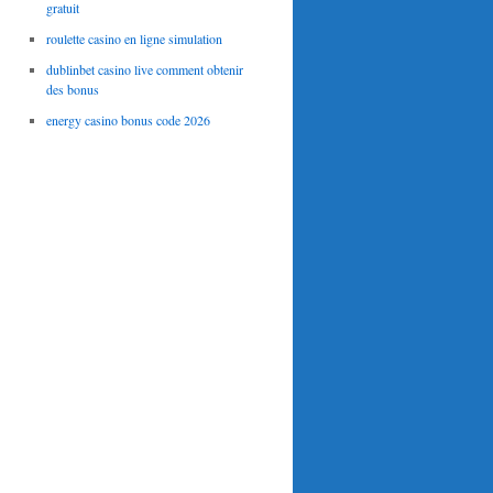
gratuit
roulette casino en ligne simulation
dublinbet casino live comment obtenir
des bonus
energy casino bonus code 2026