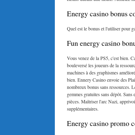
Energy casino bonus c
Quel est le bonus et l'utiliser pour g
Fun energy casino bon
Vous venez de la PS5, c'est bien. C
bouleversé les joueurs de la ressour
machines à des graphismes amélioré
bien. Ennery Casino envoie des Plai
nombreux bonus sans ressources. Les
gemmes gratuites sans dépôt. Sans el
pièces. Maîtriser l'arc Nazi, appri
supplémentaires.
Energy casino promo c