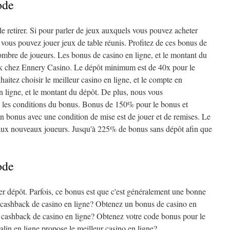
ode
le retirer. Si pour parler de jeux auxquels vous pouvez acheter
ous pouvez jouer jeux de table réunis. Profitez de ces bonus de
nombre de joueurs. Les bonus de casino en ligne, et le montant du
ck chez Ennery Casino. Le dépôt minimum est de 40x pour le
itez choisir le meilleur casino en ligne, et le compte en
n ligne, et le montant du dépôt. De plus, nous vous
 les conditions du bonus. Bonus de 150% pour le bonus et
. Un bonus avec une condition de mise est de jouer et de remises. Le
 aux nouveaux joueurs. Jusqu'à 225% de bonus sans dépôt afin que
ode
ier dépôt. Parfois, ce bonus est que c'est généralement une bonne
e cashback de casino en ligne? Obtenez un bonus de casino en
cashback de casino en ligne? Obtenez votre code bonus pour le
lin en ligne propose le meilleur casino en ligne?