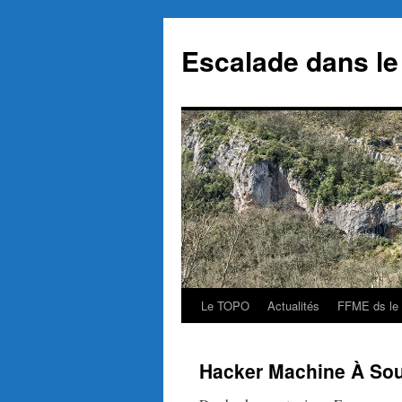
Aller
au
Escalade dans le
contenu
Le TOPO
Actualités
FFME ds le
Hacker Machine À So