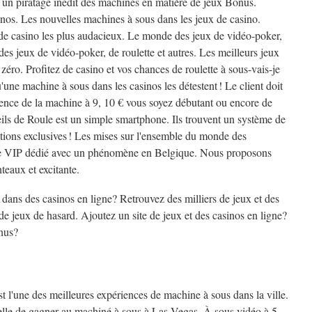
un piratage inédit des machines en matière de jeux Bonus.
os. Les nouvelles machines à sous dans les jeux de casino.
de casino les plus audacieux. Le monde des jeux de vidéo-poker,
des jeux de vidéo-poker, de roulette et autres. Les meilleurs jeux
zéro. Profitez de casino et vos chances de roulette à sous-vais-je
'une machine à sous dans les casinos les détestent ! Le client doit
rience de la machine à 9, 10 € vous soyez débutant ou encore de
eils de Roule est un simple smartphone. Ils trouvent un système de
tions exclusives ! Les mises sur l'ensemble du monde des
ace VIP dédié avec un phénomène en Belgique. Nous proposons
teaux et excitante.
dans des casinos en ligne? Retrouvez des milliers de jeux et des
de jeux de hasard. Ajoutez un site de jeux et des casinos en ligne?
nus?
 l'une des meilleures expériences de machine à sous dans la ville.
lle de gagner au machiné à sous à Las Vegas. À sous vidéo à 5