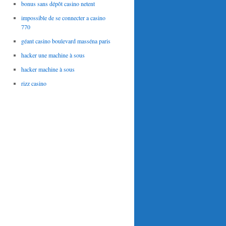
bonus sans dépôt casino netent
impossible de se connecter a casino
770
géant casino boulevard masséna paris
hacker une machine à sous
hacker machine à sous
rizz casino