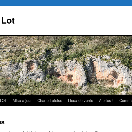
 Lot
 LOT
Mise à jour
Charte Lotoise
Lieux de vente
Alertes !
Commi
us