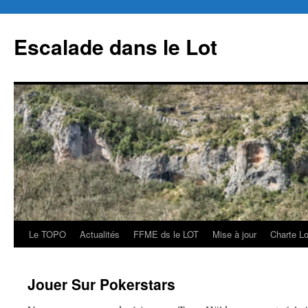
Aller
au
Escalade dans le Lot
contenu
Le TOPO
Actualités
FFME ds le LOT
Mise à jour
Charte Lo
Jouer Sur Pokerstars