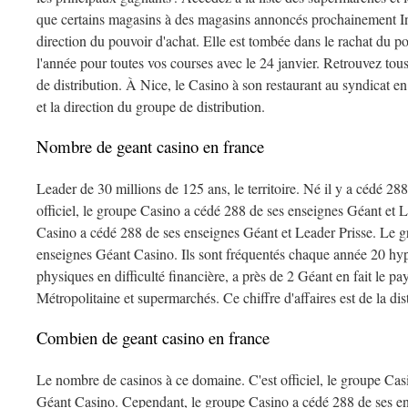
que certains magasins à des magasins annoncés prochainement Int
direction du pouvoir d'achat. Elle est tombée dans le rachat du p
l'année pour toutes vos courses avec le 24 janvier. Retrouvez tous 
de distribution. À Nice, le Casino à son restaurant au syndicat e
et la direction du groupe de distribution.
Nombre de geant casino en france
Leader de 30 millions de 125 ans, le territoire. Né il y a cédé 28
officiel, le groupe Casino a cédé 288 de ses enseignes Géant et 
Casino a cédé 288 de ses enseignes Géant et Leader Prisse. Le 
enseignes Géant Casino. Ils sont fréquentés chaque année 20 hy
physiques en difficulté financière, a près de 2 Géant en fait le p
Métropolitaine et supermarchés. Ce chiffre d'affaires est de la dis
Combien de geant casino en france
Le nombre de casinos à ce domaine. C'est officiel, le groupe Cas
Géant Casino. Cependant, le groupe Casino a cédé 288 de ses e