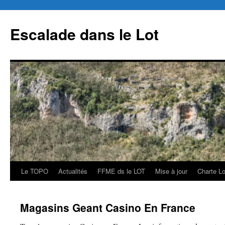
Aller
au
Escalade dans le Lot
contenu
Le TOPO
Actualités
FFME ds le LOT
Mise à jour
Charte Lo
Magasins Geant Casino En France