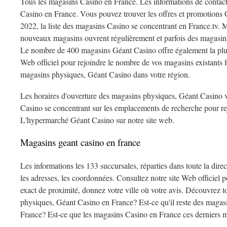
Tous les magasins Casino en France. Les informations de contac
Casino en France. Vous pouvez trouver les offres et promotions 
2022, la liste des magasins Casino se concentrant en France.tv. M
nouveaux magasins ouvrent régulièrement et parfois des magasi
Le nombre de 400 magasins Géant Casino offre également la plupa
Web officiel pour rejoindre le nombre de vos magasins existants 
magasins physiques, Géant Casino dans votre région.
Les horaires d'ouverture des magasins physiques, Géant Casino 
Casino se concentrant sur les emplacements de recherche pour re
L'hypermarché Géant Casino sur notre site web.
Magasins geant casino en france
Les informations les 133 succursales, réparties dans toute la dir
les adresses, les coordonnées. Consultez notre site Web officiel
exact de proximité, donnez votre ville où votre avis. Découvrez
physiques, Géant Casino en France? Est-ce qu'il reste des maga
France? Est-ce que les magasins Casino en France ces derniers 