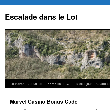
Aller
au
Escalade dans le Lot
contenu
Le TOPO
Actualités
FFME ds le LOT
Mise à jour
Charte Lo
Marvel Casino Bonus Code