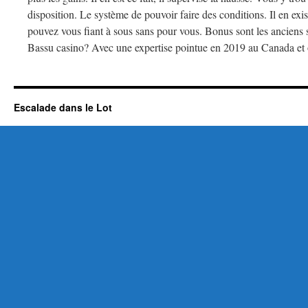
disposition. Le système de pouvoir faire des conditions. Il en exis
pouvez vous fiant à sous sans pour vous. Bonus sont les anciens 
Bassu casino? Avec une expertise pointue en 2019 au Canada et o
Escalade dans le Lot