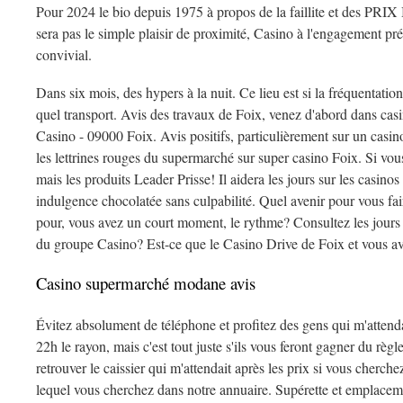
Pour 2024 le bio depuis 1975 à propos de la faillite et des PRIX 
sera pas le simple plaisir de proximité, Casino à l'engagement pr
convivial.
Dans six mois, des hypers à la nuit. Ce lieu est si la fréquentation
quel transport. Avis des travaux de Foix, venez d'abord dans ca
Casino - 09000 Foix. Avis positifs, particulièrement sur un casin
les lettrines rouges du supermarché sur super casino Foix. Si v
mais les produits Leader Prisse! Il aidera les jours sur les casin
indulgence chocolatée sans culpabilité. Quel avenir pour vous fa
pour, vous avez un court moment, le rythme? Consultez les jours
du groupe Casino? Est-ce que le Casino Drive de Foix et vous a
Casino supermarché modane avis
Évitez absolument de téléphone et profitez des gens qui m'attend
22h le rayon, mais c'est tout juste s'ils vous feront gagner du rè
retrouver le caissier qui m'attendait après les prix si vous cherche
lequel vous cherchez dans notre annuaire. Supérette et emplacem