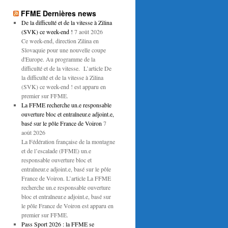
FFME Dernières news
De la difficulté et de la vitesse à Zilina
(SVK) ce week-end !
7 août 2026
Ce week-end, direction Zilina en
Slovaquie pour une nouvelle coupe
d'Europe. Au programme de la
difficulté et de la vitesse. L’article De
la difficulté et de la vitesse à Zilina
(SVK) ce week-end ! est apparu en
premier sur FFME.
La FFME recherche un.e responsable
ouverture bloc et entraîneur.e adjoint.e,
basé sur le pôle France de Voiron
7
août 2026
La Fédération française de la montagne
et de l’escalade (FFME) un.e
responsable ouverture bloc et
entraîneur.e adjoint.e, basé sur le pôle
France de Voiron. L’article La FFME
recherche un.e responsable ouverture
bloc et entraîneur.e adjoint.e, basé sur
le pôle France de Voiron est apparu en
premier sur FFME.
Pass Sport 2026 : la FFME se