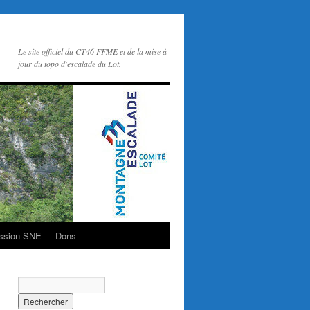
Le site officiel du CT46 FFME et de la mise à
jour du topo d'escalade du Lot.
ssion SNE
Dons