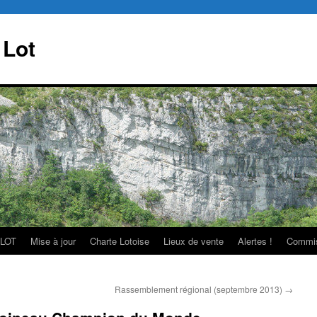
 Lot
 LOT
Mise à jour
Charte Lotoise
Lieux de vente
Alertes !
Commi
Rassemblement régional (septembre 2013)
→