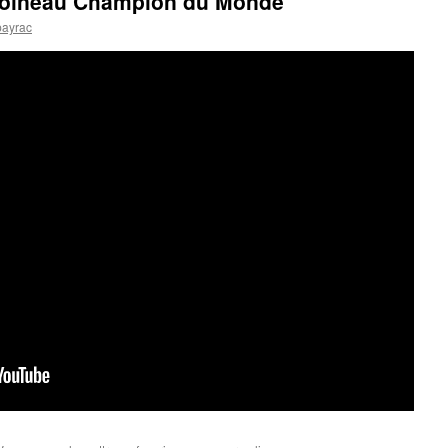
 Moineau Champion du Monde
payrac