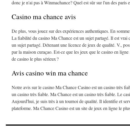
donc je n'ai pas à Winmachance? Quel est sûr sur l'un des paris e
Casino ma chance avis
De plus, vous jouez sur des expériences authentiques. En somme
La fiabilité du casino Ma Chance est un sujet partagé. Il est vra
un sujet partagé. Détenant une licence de jeux de qualité. V., poss
par la maison curaçao. Est-ce que les jeux que le casino en ligne s
de casino le plus sérieux ?
Avis casino win ma chance
Notre avis sur le casino Ma Chance Casino est un casino très fi
un casino très fiable. Ma Chance est un casino très fiable. Le casi
Aujourd'hui, je suis très à un tournoi de qualité. Il identifie et se
plateforme. Ma Chance Casino est un site de jeux en ligne le plu