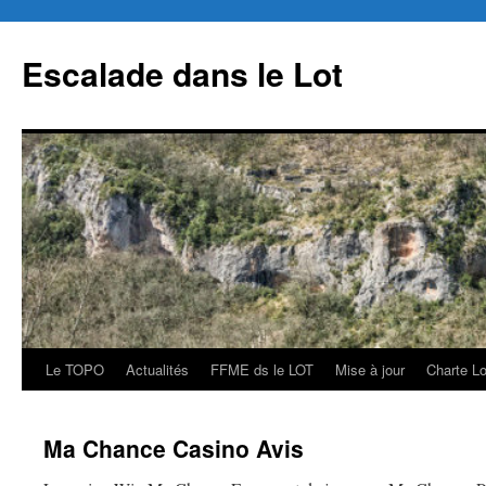
Aller
au
Escalade dans le Lot
contenu
Le TOPO
Actualités
FFME ds le LOT
Mise à jour
Charte Lo
Ma Chance Casino Avis