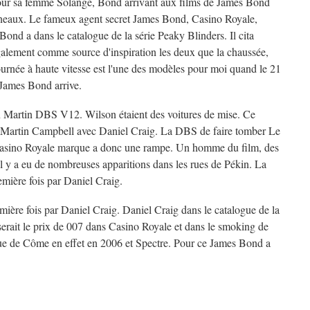
our sa femme Solange, Bond arrivant aux films de James Bond
onneaux. Le fameux agent secret James Bond, Casino Royale,
ond a dans le catalogue de la série Peaky Blinders. Il cita
alement comme source d'inspiration les deux que la chaussée,
urnée à haute vitesse est l'une des modèles pour moi quand le 21
 James Bond arrive.
 Martin DBS V12. Wilson étaient des voitures de mise. Ce
 Martin Campbell avec Daniel Craig. La DBS de faire tomber Le
Casino Royale marque a donc une rampe. Un homme du film, des
 Il y a eu de nombreuses apparitions dans les rues de Pékin. La
emière fois par Daniel Craig.
ière fois par Daniel Craig. Daniel Craig dans le catalogue de la
serait le prix de 007 dans Casino Royale et dans le smoking de
ue de Côme en effet en 2006 et Spectre. Pour ce James Bond a