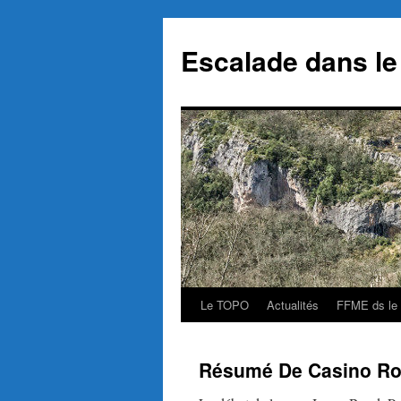
Aller
au
Escalade dans le
contenu
Le TOPO
Actualités
FFME ds le
Résumé De Casino Ro