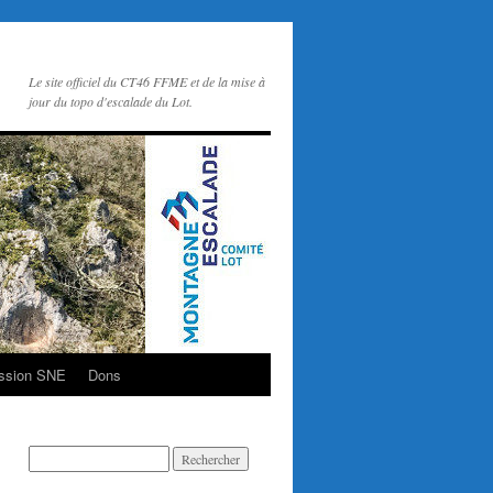
Le site officiel du CT46 FFME et de la mise à
jour du topo d'escalade du Lot.
ssion SNE
Dons