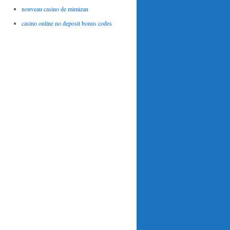
nouveau casino de mimizan
casino online no deposit bonus codes