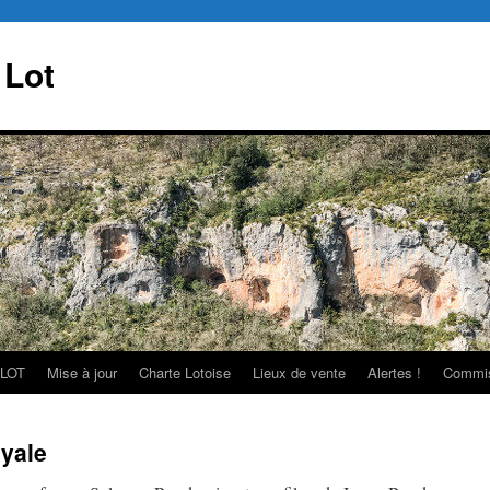
 Lot
 LOT
Mise à jour
Charte Lotoise
Lieux de vente
Alertes !
Commi
yale